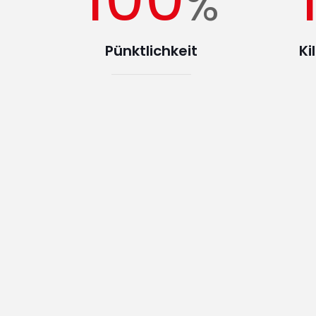
%
Pünktlichkeit
Ki