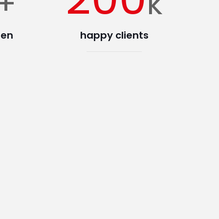
+
k
den
happy clients