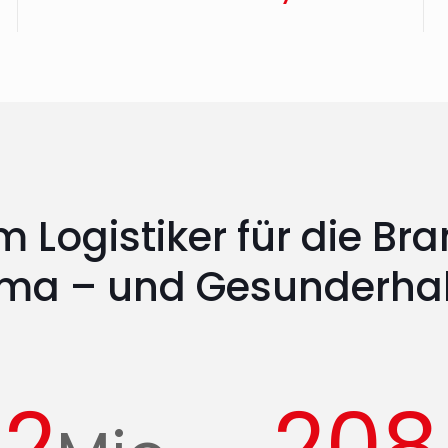
m Logistiker für die Br
ma – und Gesunderha
12
208