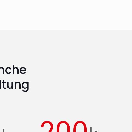
anche
ltung
200