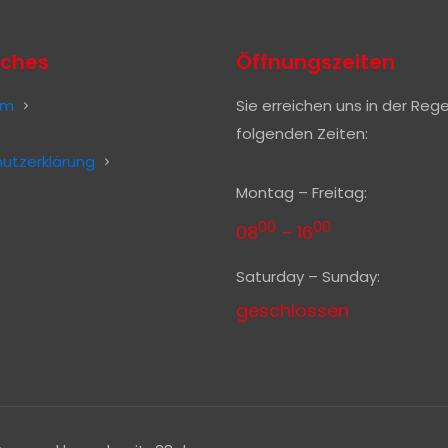
iches
Öffnungszeiten
um
Sie erreichen uns in der Reg
folgenden Zeiten:
utzerklärung
Montag – Freitag:
00
00
08
– 16
Saturday – Sunday:
geschlossen