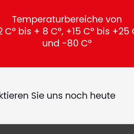
Temperaturbereiche von
 C° bis + 8 C°, +15 C° bis +25
und -80 C°
tieren Sie uns noch heute